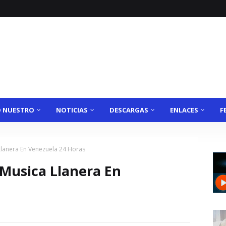
O NUESTRO
NOTICIAS
DESCARGAS
ENLACES
F
lanera En Venezuela 24 Horas
 Musica Llanera En