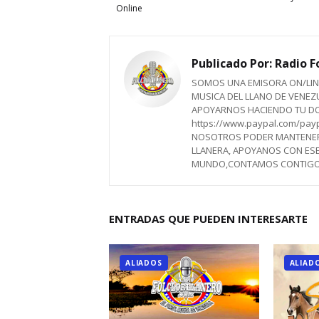
Online
Publicado Por:
Radio Fo
SOMOS UNA EMISORA ON/LIN
MUSICA DEL LLANO DE VENEZU
APOYARNOS HACIENDO TU D
https://www.paypal.com/pay
NOSOTROS PODER MANTENERN
LLANERA, APOYANOS CON ESE
MUNDO,CONTAMOS CONTIGO.Att
ENTRADAS QUE PUEDEN INTERESARTE
ALIADOS
ALIAD