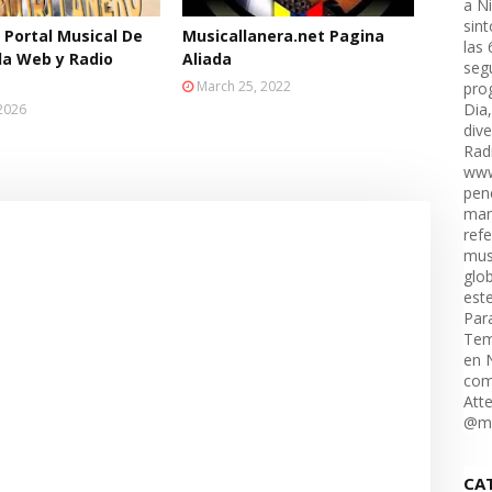
a N
sin
 Portal Musical De
Musicallanera.net Pagina
las
a Web y Radio
Aliada
seg
March 25, 2022
pro
Dia
 2026
div
Rad
www
pene
man
refe
mus
glo
est
Par
Tem
en 
comu
Att
@mi
CA