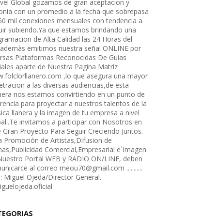
ivel Global gozamos de gran aceptacion y
tonia con un promedio a la fecha que sobrepasa
 60 mil conexiones mensuales con tendencia a
uir subiendo.Ya que estamos brindando una
gramacion de Alta Calidad las 24 Horas del
,ademàs emitimos nuestra señal ONLINE por
ersas Plataformas Reconocidas De Guias
iales aparte de Nuestra Pagina Matrìz
.folclorllanero.com ,lo que asegura una mayor
tracion a las diversas audiencias,de esta
era nos estamos convirtiendo en un punto de
rencia para proyectar a nuestros talentos de la
ica llanera y la imagen de tu empresa a nivel
bal..Te invitamos a participar con Nosotros en
e Gran Proyecto Para Seguir Creciendo Juntos.
a Promociòn de Artistas,Difusion de
as,Publicidad Comercial,Empresarial e`Imagen
Nuestro Portal WEB y RADIO ON/LINE, deben
nicarce al correo meou70@gmail.com ...........
e: Miguel Ojeda/Director General.
guelojeda.oficial
TEGORIAS