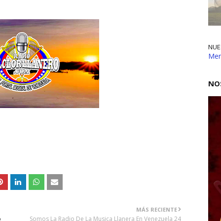
NUE
Me
NO
MÁS RECIENTE
o
Somos La Radio De La Musica Llanera En Venezuela 24