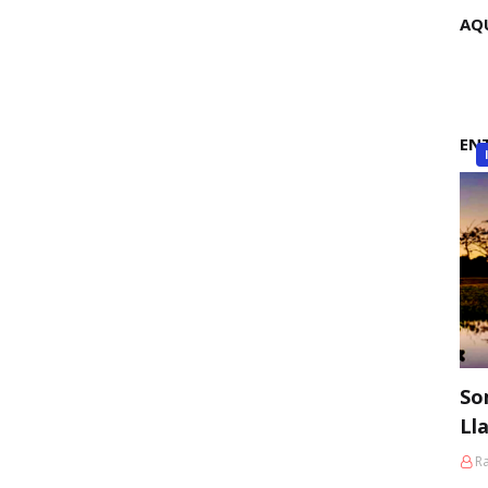
AQ
EN
So
Ll
Ra