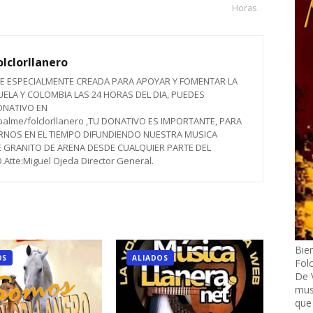
Horas
lclorllanero
E ESPECIALMENTE CREADA PARA APOYAR Y FOMENTAR LA
ELA Y COLOMBIA LAS 24 HORAS DEL DIA, PUEDES
ONATIVO EN
palme/folclorllanero ,TU DONATIVO ES IMPORTANTE, PARA
OS EN EL TIEMPO DIFUNDIENDO NUESTRA MUSICA
 GRANITO DE ARENA DESDE CUALQUIER PARTE DEL
e:Miguel Ojeda Director General.
Bie
OS
ALIADOS
Folc
De V
musi
que