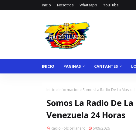
Inicio
Nosotros
Whatsapp
YouTube
INICIO
PAGINAS
CANTANTES
L
Inicio
Informacion
Somos La Radio De La Musica L
Somos La Radio De La
Venezuela 24 Horas
Radio Folclorllanero
6/09/2026